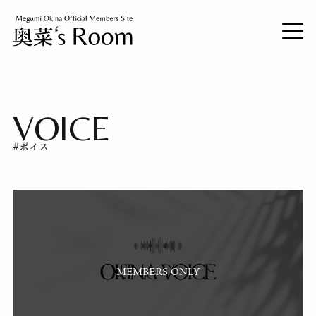
VOICE
#ボイス
MEMBERS ONLY